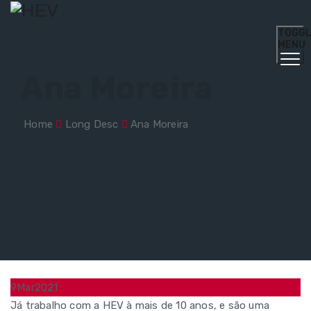
TOGG
MENU
Ana Moreira
Home
Long Desc
Ana Moreira
9
Mar
2021
Já trabalho com a HEV à mais de 10 anos, e são uma