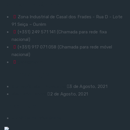
Contactos Rápidos
Zona Industrial de Casal dos Frades - Rua D - Lote
91 Seiça – Ourém
(+351) 249 571 141 (Chamada para rede fixa
nacional)
(+351) 917 071 058 (Chamada para rede móvel
nacional)
geral@hev.pt
Últimos Artigos
Stanley/Stella – Novidades
3 de Agosto, 2021
Vestuário Laboral
2 de Agosto, 2021
Links Úteis
> Política de privacidade