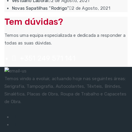
Vestuário Laboral
2 de Agosto, 2021
Novas Sapatilhas “Rodrigo”
2 de Agosto, 2021
Tem dúvidas?
Temos uma equipa especializada e dedicada a responder a
todas as suas dúvidas.
+351 249 571 141
Temos vindo a evoluir, actuando hoje nas seguintes áreas:
Serigrafia, Tampografia, Autocolantes, Têxteis, Brindes,
Sinalética, Placas de Obra, Roupa de Trabalho e Capacetes
de Obra.