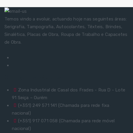
Temos vindo a evoluir, actuando hoje nas seguintes áreas:
Serigrafia, Tampografia, Autocolantes, Têxteis, Brindes,
Sinalética, Placas de Obra, Roupa de Trabalho e Capacetes
de Obra.
Contactos Rápidos
Zona Industrial de Casal dos Frades - Rua D - Lote
91 Seiça – Ourém
(+351) 249 571 141 (Chamada para rede fixa
nacional)
(+351) 917 071 058 (Chamada para rede móvel
nacional)