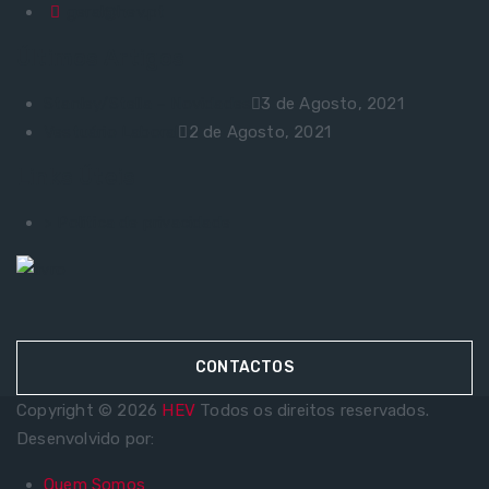
geral@hev.pt
Últimos Artigos
Stanley/Stella – Novidades
3 de Agosto, 2021
Vestuário Laboral
2 de Agosto, 2021
Links Úteis
> Política de privacidade
CONTACTOS
Copyright © 2026
HEV
Todos os direitos reservados.
Desenvolvido por:
Quem Somos