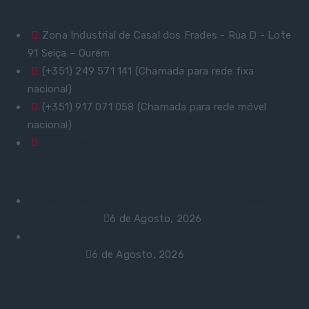
Contactos Rápidos
Zona Industrial de Casal dos Frades - Rua D - Lote
91 Seiça – Ourém
(+351) 249 571 141 (Chamada para rede fixa
nacional)
(+351) 917 071 058 (Chamada para rede móvel
nacional)
geral@hev.pt
Últimos Artigos
Chicken Road: Le Guide Complet du Divertissement de
Casino Réfléchi
6 de Agosto, 2026
Chicken Road: Het Complete Gids over Dit Spannende
Casino-spel
6 de Agosto, 2026
Links Úteis