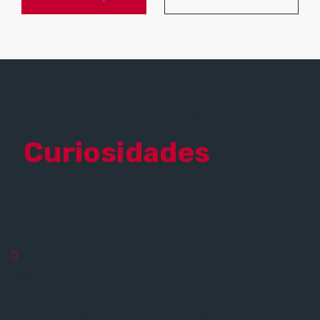
Algumas
Curiosidades
sobre
a HEV
+
1500
Técnicas utilizadas