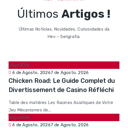
Últimos
Artigos !
Últimas Notícias, Novidades, Curiosidades da
Hev – Serigrafia.
6
Ago
2026
Posted
6 de Agosto, 2026
7 de Agosto, 2026
Chicken Road: Le Guide Complet du
on
Divertissement de Casino Réfléchi
Table des matières Les Racines Asiatiques de Votre
Jeu Mécanismes de...
6
Ago
2026
Posted
6 de Agosto, 2026
7 de Agosto, 2026