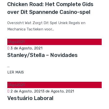
Chicken Road: Het Complete Gids
on
over Dit Spannende Casino-spel
Overzicht Wat Zorgt Dit Spel Uniek Regels en
Mechanica Tactieken voor...
3
Ago
2021
Posted
3 de Agosto, 2021
Stanley/Stella – Novidades
on
...
LER MAIS
2
Ago
2021
Posted
2 de Agosto, 2021
3 de Agosto, 2021
Vestuário Laboral
on
...