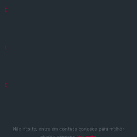
+
25000
Projectos Realizados
28
Anos de experiência
+
160
Visitas a feiras do sector
Não hesite, entre em contato conosco para melhor
ajuda e serviços.
Ver mais!