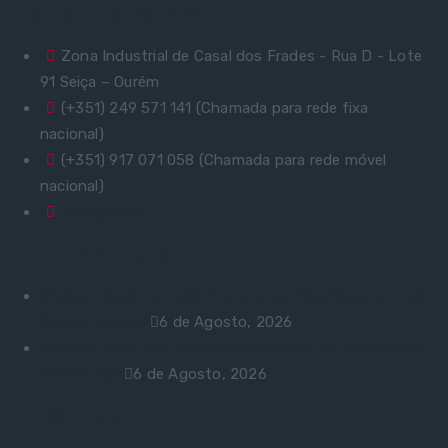
Contactos Rápidos
Zona Industrial de Casal dos Frades - Rua D - Lote
91 Seiça – Ourém
(+351) 249 571 141 (Chamada para rede fixa
nacional)
(+351) 917 071 058 (Chamada para rede móvel
nacional)
geral@hev.pt
Últimos Artigos
Chicken Road: Le Guide Complet du Divertissement de
Casino Réfléchi
6 de Agosto, 2026
Chicken Road: Het Complete Gids over Dit Spannende
Casino-spel
6 de Agosto, 2026
Links Úteis