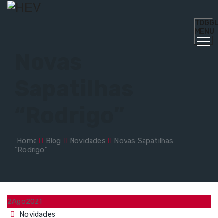
TOGG
MENU
Novas
Sapatilhas
“Rodrigo”
Home
Blog
Novidades
Novas Sapatilhas
“Rodrigo”
2
Ago
2021
Categories
Novidades