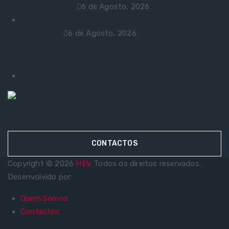
Casino Réfléchi
6 de Agosto, 2026
Chicken Road: Het Complete Gids over Dit Spannende
Casino-spel
6 de Agosto, 2026
Links Úteis
> Política de privacidade
CONTACTOS
Copyright © 2026
HEV
Todos os direitos reservados.
Desenvolvido por:
Quem Somos
Contactos