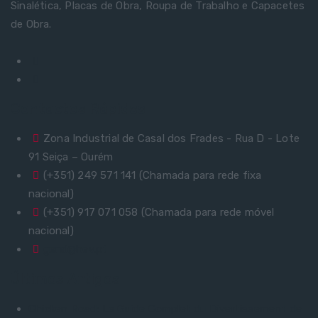
Sinalética, Placas de Obra, Roupa de Trabalho e Capacetes
de Obra.
Contactos Rápidos
Zona Industrial de Casal dos Frades - Rua D - Lote
91 Seiça – Ourém
(+351) 249 571 141 (Chamada para rede fixa
nacional)
(+351) 917 071 058 (Chamada para rede móvel
nacional)
geral@hev.pt
Últimos Artigos
Chicken Road: Le Guide Complet du Divertissement de