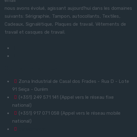
nous avons évolué, agissant aujourd'hui dans les domaines
suivants: Sérigraphie, Tampon, autocollants, Textiles,
Cadeaux, Signalétique, Plaques de travail, Vêtements de
travail et casques de travail.
Contacts rapides
Zona Industrial de Casal dos Frades - Rua D - Lote
91 Seiça - Ourém
(+351) 249 571 141 (Appel vers le réseau fixe
national)
(+351) 917 071 058 (Appel vers le réseau mobile
national)
geral@hev.pt