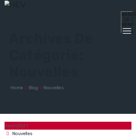
BASC
LE
MENU
Archives De
Catégorie:
Nouvelles
Home
Blog
Nouvelles
3
août
2021
Catégories
Nouvelles