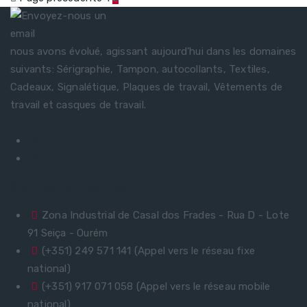
nous avons évolué, agissant aujourd'hui dans les domaines
suivants: Sérigraphie, Tampon, autocollants, Textiles,
Cadeaux, Signalétique, Plaques de travail, Vêtements de
travail et casques de travail.
Contacts rapides
Zona Industrial de Casal dos Frades - Rua D - Lote
91 Seiça - Ourém
(+351) 249 571 141 (Appel vers le réseau fixe
national)
(+351) 917 071 058 (Appel vers le réseau mobile
national)