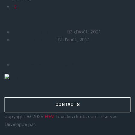
geral@hev.pt
Derniers articles
Stanley/Stella – Nouvelles
3 d'août, 2021
vêtements de travail
2 d'août, 2021
Liens utiles
> Politique de confidentialité
CONTACTS
Copyright © 2026
HEV
Tous les droits sont réservés.
Développé par: